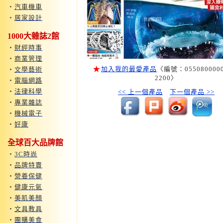
‧
汽車機車
‧
居家設計
1000大雜誌2館
‧
財經時事
‧
商業管理
★
加入我的最愛產品
〈編號：0550800000
‧
文學藝術
2200〉
‧
電腦網路
‧
法律科學
<< 上一個產品
下一個產品 >>
‧
專業雜誌
‧
機械電子
‧
好康
全球百大品牌館
‧
3C時尚
‧
品牌特賣
‧
營養保健
‧
健康元氣
‧
美肌美顏
‧
文具教具
‧
團購美食