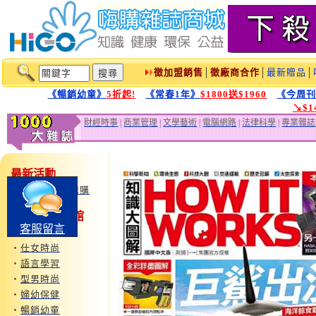
徵加盟銷售
│
徵廠商合作
│
最新贈品
│
《暢銷幼童》
5折起!
《常春1年》
$1800送$1960
《今周
↘$
財經時事
|
商業管理
|
文學藝術
|
電腦網路
|
法律科學
|
專業雜誌
最新活動
‧
鏡週刊特惠搶購
1000大雜誌1館
客服留言
‧
運動旅遊
‧
仕女時尚
‧
語言學習
‧
型男時尚
‧
婦幼保健
‧
暢銷幼童