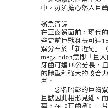
中，毋須擔心落入巨
鯊魚奇譚
在巨齒鯊面前，現代
些史前巨獸身長可達1
鯊分布於「新近紀」（Ne
megalodon意即
牙齒可達18公分長，
的體型和強大的咬合
者。
惡名昭彰的巨齒鯊常
巨獸因此相形見絀。而
幕，在《巨齒鯊》一