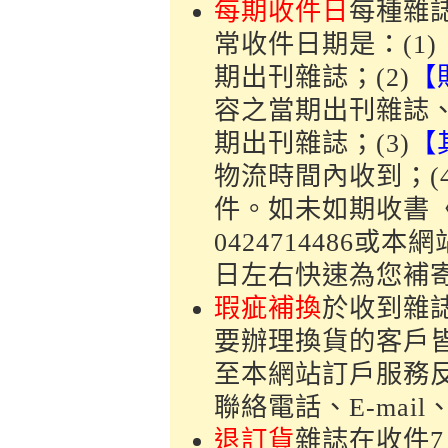
每期收件日
每種雜
常收件日期是：(1)
期出刊雜誌；(2)
【
容之當期出刊雜誌
期出刊雜誌；(3)
【
物流時間內收到；(
件。如未如期收書
0424714486
日左右快速為您補
瑕疵補換
於收到雜
要辦理換貨的客戶皆需
至本網站訂戶服務
聯絡電話、E-mai
退訂貨
雜誌在收件