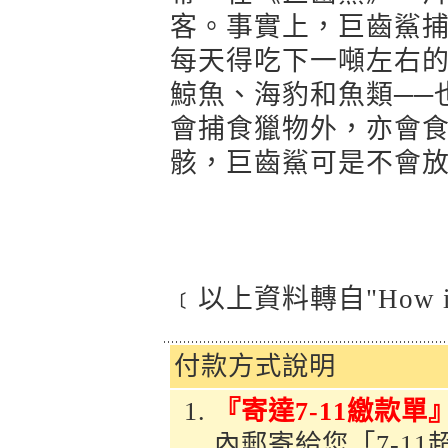
客。事實上，巨齒鯊捕
每天得吃下一噸左右的
鯨魚、海豹和魚類──
會捕食獵物外，亦會
骸，巨齒鯊可是不會
﹝以上資料轉自"How i
付款方式說明
『寄達7-11繳款單
內郵寄給您「7-1