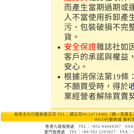
而產生當期過期或
人不當使用拆卸產
污、包裝破損不完
貨。
安全保證
雜誌社如
客戶的承諾與權益
安心。
根據消保法第19
不願買受時，得於
業經營者解除買賣
柏恆文化行銷有限公司 TEL：總公司04-24714486〈週一至週五AM10:0
HIGO行動商城 專利
香港九龍服務處 TEL：+852-9466456
廈門服務處 TEL：+86-592-2205827 FA