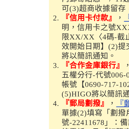
可(3)超商收據留
『信用卡付款』
，
明，信用卡之號XXX
限XX/XX〈4碼-
效開始日期】(2)提
將以簡訊通知。
『合作金庫銀行』
五權分行-代號006-
帳號【0690-717
(5)HIGO將以簡訊
『郵局劃撥』
，
『
單據(2)填寫「劃
號-22411678